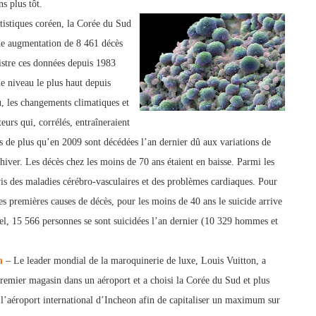
s plus tôt.
tistiques coréen, la Corée du Sud
ne augmentation de 8 461 décès
istre ces données depuis 1983
e niveau le plus haut depuis
u, les changements climatiques et
teurs qui, corrélés, entraîneraient
s de plus qu’en 2009 sont décédées l’an dernier dû aux variations de
hiver. Les décès chez les moins de 70 ans étaient en baisse. Parmi les
vis des maladies cérébro-vasculaires et des problèmes cardiaques. Pour
les premières causes de décès, pour les moins de 40 ans le suicide arrive
ppel, 15 566 personnes se sont suicidées l’an dernier (10 329 hommes et
n
– Le leader mondial de la maroquinerie de luxe, Louis Vuitton, a
remier magasin dans un aéroport et a choisi la Corée du Sud et plus
l’aéroport international d’Incheon afin de capitaliser un maximum sur