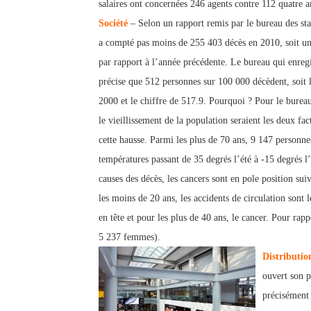
salaires ont concernées 246 agents contre 112 quatre an
Société
– Selon un rapport remis par le bureau des sta
a compté pas moins de 255 403 décès en 2010, soit u
par rapport à l’année précédente. Le bureau qui enreg
précise que 512 personnes sur 100 000 décèdent, soit l
2000 et le chiffre de 517.9. Pourquoi ? Pour le burea
le vieillissement de la population seraient les deux fac
cette hausse. Parmi les plus de 70 ans, 9 147 personne
températures passant de 35 degrés l’été à -15 degrés l’
causes des décès, les cancers sont en pole positio
n sui
les moins de 20 ans, les accidents de circulation sont 
en tête et pour les plus de 40 ans, le cancer. Pour ra
5 237 femmes).
Distributio
ouvert son p
précisément 