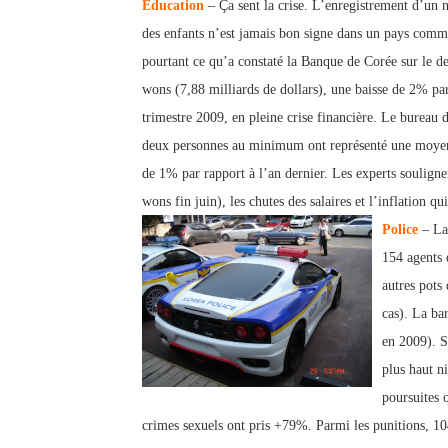
Éducation
– Ça sent la crise. L’enregistrement d’un n
des enfants n’est jamais bon signe dans un pays comme
pourtant ce qu’a constaté la Banque de Corée sur le d
wons (7,88 milliards de dollars), une baisse de 2% par 
trim
estre 2009, en pleine crise financière. Le bureau 
deux personnes au minimum ont représenté une moyenne
de 1% par rapport à l’an dernier. Les experts soulignen
wons fin juin), les chutes des salaires et l’inflation q
Police
– La 
154 agents 
autres pots
cas). La ba
en 2009). S
plus haut n
poursuites 
crimes sexuels ont pris +79%. Parmi les punitions, 104