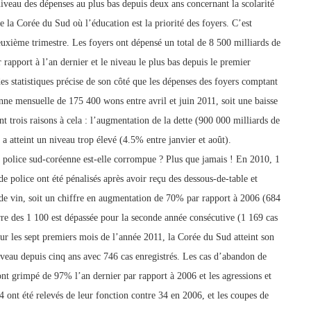
iveau des dépenses au plus bas depuis deux ans concernant la scolarité
 la Corée du Sud où l’éducation est la priorité des foyers. C’est
euxième trimestre. Les foyers ont dépensé un total de 8 500 milliards de
rapport à l’an dernier et le niveau le plus bas depuis le premier
des statistiques précise de son côté que les dépenses des foyers comptant
 mensuelle de 175 400 wons entre avril et juin 2011, soit une baisse
t trois raisons à cela : l’augmentation de la dette (900 000 milliards de
ui a atteint un niveau trop élevé (4.5% entre janvier et août).
police sud-coréenne est-elle corrompue ? Plus que jamais ! En 2010, 1
de police ont été pénalisés après avoir reçu des dessous-de-table et
 de vin, soit un chiffre en augmentation de 70% par rapport à 2006 (684
rre des
1 100 est dépassée pour la seconde année consécutive (1 169 cas
ur les sept premiers mois de l’a
nnée 2011, la Corée du Sud atteint son
iveau depuis cinq ans avec 746 cas enregistrés. Les cas d’abandon de
ont grimpé de 97% l’an dernier par rapport à 2006 et les agressions et
 ont été relevés de leur fonction contre 34 en 2006, et les coupes de