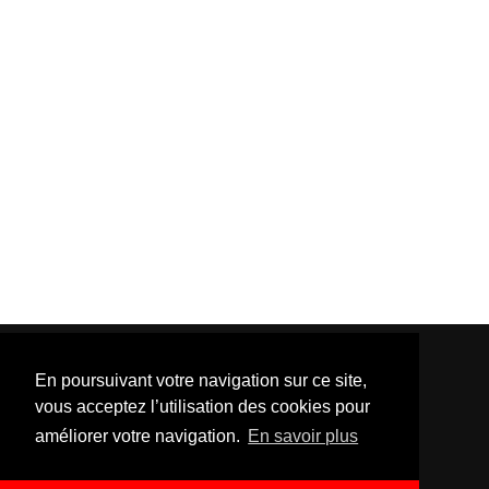
En poursuivant votre navigation sur ce site,
vous acceptez l’utilisation des cookies pour
améliorer votre navigation.
En savoir plus
Template Created By :
ThemeXpose
| Distributed By
Gooyaabi Templates
. All Rights Reserved.