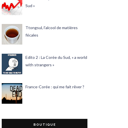
Sud »
Ttongsul, l'alcool de matières
fécales
Edito 2 : La Corée du Sud, « a world
with strangers »
France-Corée : qui me fait rêver ?
BOUTIQUE