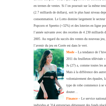
en termes de ventes. Si l’on poursuit sur la même ten
(2.7 milliards de dollars), soit le plus haut niveau dep
consommation. Le Lotto domine largement le secteu
Popcorn et Speetto (+32%) et des loteries en ligne po
l’année suivante avec des recettes de 4 230 milliards 
2005. Au regard du succès des ventes du nouveau jeu,
l’avenir du jeu en Corée est dans le vert.
Mode
– La tendance de l’hive
2011 du feuilleton télévisée 
Ju (27) a, comme toutes les a
Mais à la différence des autre
volontairement des épa
ules, 
type de robe commence à se vo
douter…
Finance
– Le service nationa
individus et 314 entreprises détiennent des fonds placé