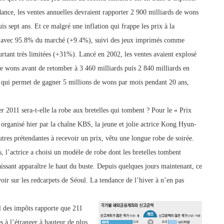
dance, les ventes annuelles devraient rapporter 2 900 milliards de wons
uis sept ans. Et ce malgré une inflation qui fr
appe les p
rix à la
r avec 95.8% du marché (+9.4%), suivi des jeux imprimés comme
urtant très limitées (+31%). Lancé en 2002, les ventes avaient explosé
de wons avant de retomber à 3 460 milliards puis 2 840 milliards en
 qui permet de gagner 5 millions de wons par mois pendant 20 ans,
r 2011 sera-t-elle la robe aux
bretelles qui tombent ? Pour le « Prix
» organisé hier par la chaîne KBS, la jeune et jolie actrice Kong Hyun-
utres prétendantes à recevoir un prix, vêtu une longue robe de soirée.
s, l’actrice a choisi un modèle de robe dont les bretelles tombent
laissant apparaître le haut du buste. Depuis quelques jours maintenant, ce
ir sur les redcarpets de Séoul. La tendance de l’hiver à n’en pas
l des impôts rapporte que 211
s à l’étranger à hauteur de plus