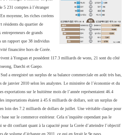
de 5 231 comptes à l’étranger
 En moyenne, les riches coréens
t résidents du quartier de
 entrepreneurs de grands
s un rapport que 38 individus
ivité financière hors de Corée.
 vivent à Yongsan et possèdent 117.3 milliards de wons, 21 sont du côté
seong, Daechi et Gaepo.
ud a enregistré un surplus de sa balance commerciale en août très bas,
s de janvier 2010 selon les analystes. Le ministère de l’économie et du
es exportations sur le huitième mois de l’année représentaient 46.4
les importations étaient à 45.6 milliards de dollars, soit un surplus de
en loin des 7.2 milliards de dollars de juillet. Une véritable claque pour
 base sur le commerce extérieur. Cela n’inquiète cependant pas le
 se dit confiant quant à la capacité pour la Corée d’atteindre l’objectif
ars de volume d’échange en 2011, ce qui en ferait le 9e pays