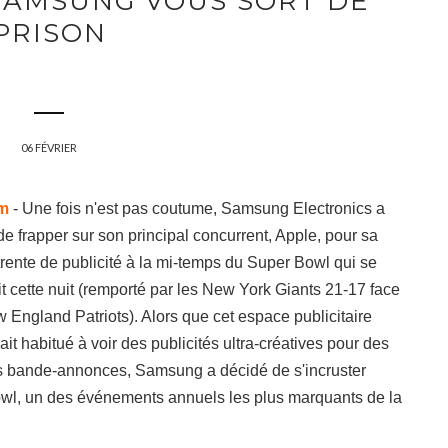
 SAMSUNG VOUS SORT DE
PRISON
06 FÉVRIER
m
- Une fois n'est pas coutume, Samsung Electronics a
e frapper sur son principal concurrent, Apple, pour sa
trente de publicité à la mi-temps du Super Bowl qui se
it cette nuit (remporté par les New York Giants 21-17 face
 England Patriots). Alors que cet espace publicitaire
it habitué à voir des publicités ultra-créatives pour des
s bande-annonces, Samsung a décidé de s'incruster
wl, un des événements annuels les plus marquants de la