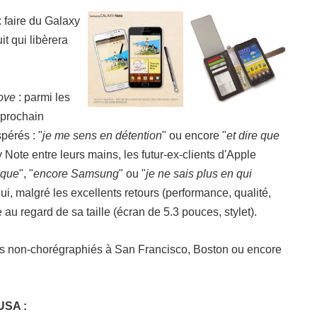
 faire du Galaxy
it qui libèrera
ove
: parmi les
 prochain
pérés : "
je me sens en détention
" ou encore "
et dire que
y Note entre leurs mains, les futur-ex-clients d'Apple
ique
", "
encore Samsung
" ou "
je ne sais plus en qui
qui, malgré les excellents retours (performance, qualité,
e au regard de sa taille (écran de 5.3 pouces, stylet).
 non-chorégraphiés à San Francisco, Boston ou encore
USA :