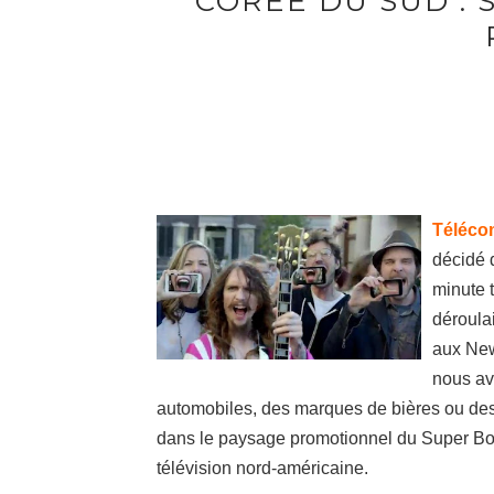
CORÉE DU SUD :
Téléco
décidé d
minute 
déroula
aux New
nous ava
automobiles, des marques
de bières ou de
dans le paysage promotionnel du Super Bo
télévision nord-américaine.