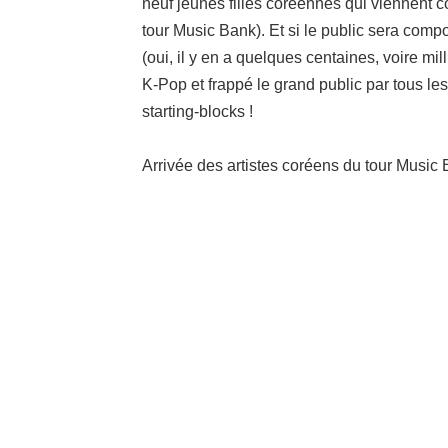
neuf jeunes filles coréennes qui viennent c
tour Music Bank)
.
Et si le public sera com
(oui, il y en a quelques centaines, voire mil
K-Pop et frappé le grand public par tous les
starting-blocks !
Arrivée des artistes coréens du tour Music 