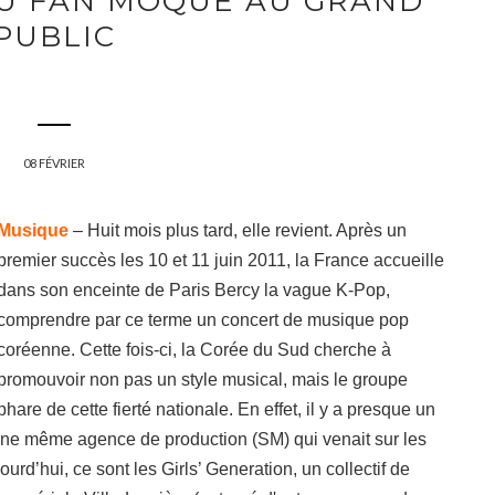
DU FAN MOQUÉ AU GRAND
PUBLIC
08 FÉVRIER
Musique
– Huit mois plus tard, elle revient. Après un
premier succès les 10 et 11 juin 2011, la France accueille
dans son enceinte de Paris Bercy la vague K-Pop,
comprendre par ce terme un concert de musique pop
coréenne. Cette fois-ci, la Corée du Sud cherche à
promouvoir non pas un style musical, mais le groupe
phare de cette fierté nationale. En effet, il y
a presque un
une même agence de production (SM) qui venait sur les
rd’hui, ce sont les Girls’ Generation, un collectif de