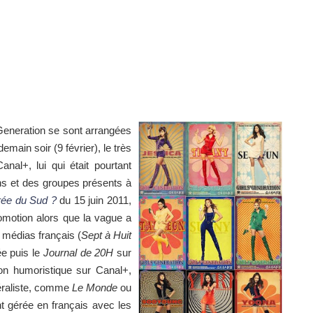
 Generation se sont arrangées
demain soir (9 février), le très
al+, lui qui était pourtant
ns et des groupes présents à
rée du Sud ?
du 15 juin 2011,
romotion alors que la vague a
 médias français (
Sept à Huit
e puis le
Journal de 20H
sur
n humoristique sur Canal+,
néraliste, comme
Le Monde
ou
 gérée en français avec les