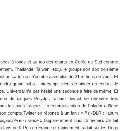
s années à fonds et au top des charts en Corée du Sud comme
etnam, Thaïlande, Taïwan, etc.), le groupe sort son troisième
l est un carton sur Youtube avec plus de 31 millions de vues. Et
oudra grand public. Interscope vient de signer un contrat de
pe, Universal n’a pas hésité une seconde à faire de même. Et
son de disques Polydor, l’album devrait se retrouver très
ans les bacs français.
La communication de Polydor a lâché
r son compte Twitter en réponse à un fan : «
Il
(NDLR : l’abum
disponible en France
» (apparemment lundi 13 février). Un fait
es fans de K-Pop en France et rapidement traduit sur les blogs