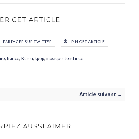
ER CET ARTICLE
PARTAGER SUR TWITTER
PIN CET ARTICLE
ure
,
france
,
Korea
,
kpop
,
musique
,
tendance
Article suivant →
RIEZ AUSSI AIMER