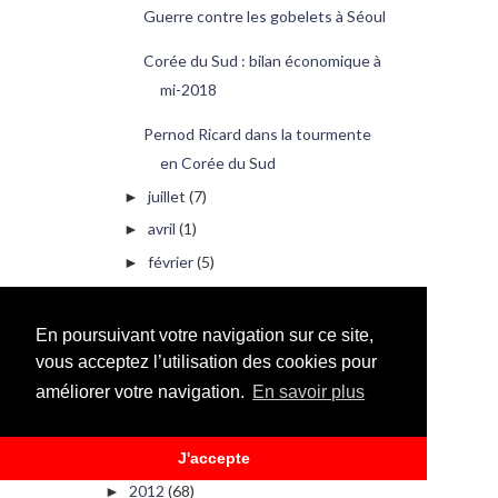
Guerre contre les gobelets à Séoul
Corée du Sud : bilan économique à
mi-2018
Pernod Ricard dans la tourmente
en Corée du Sud
juillet
(7)
►
avril
(1)
►
février
(5)
►
janvier
(2)
►
2017
(21)
►
En poursuivant votre navigation sur ce site,
2016
(1)
►
vous acceptez l’utilisation des cookies pour
améliorer votre navigation.
En savoir plus
2015
(7)
►
2014
(1)
►
2013
(108)
J'accepte
►
2012
(68)
►