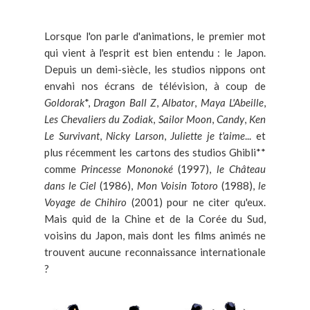
Lorsque l'on parle d'animations, le premier mot
qui vient à l'esprit est bien entendu : le Japon.
Depuis un demi-siècle, les studios nippons ont
envahi nos écrans de télévision, à coup de
Goldorak
*,
Dragon Ball Z
,
Albator
,
Maya L'Abeille
,
Les Chevaliers du Zodiak
,
Sailor Moon
,
Candy
,
Ken
Le Survivant
,
Nicky Larson
,
Juliette je t'aime
... et
plus récemment les cartons des studios Ghibli**
comme
Princesse Mononoké
(1997),
le Château
dans le Ciel
(1986),
Mon Voisin Totoro
(1988),
le
Voyage de Chihiro
(2001) pour ne citer qu'eux.
Mais quid de la Chine et de la Corée du Sud,
voisins du Japon, mais dont les films animés ne
trouvent aucune reconnaissance internationale
?