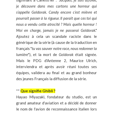
signifiant à Canestrier : "
Jacques, je suis affolée,
je découvre dans mes cartons une horreur qui
s’appelle Goldorak. Candy encore c’est mièvre et
pourrait passer à la rigueur. Il paraît que ces toi qui
nous a vendu cette atrocité ? Mais quelle horreur !
Moi en charge, jamais je ne passerai Goldorak
."
Ajoutez à cela un scandale raciste dans le
générique de la série (à cause de la traduction en
français "
tu vas sauver notre race, nous redonner la
lumière
"), et la mort de
Goldorak
était signée.
Mais le PDG d'Antenne 2, Maurice Ulrich,
interviendra et après avoir réuni toutes ses
équipes, validera au final et au grand bonheur
des jeunes Français la diffusion de la série.
**
Que signifie Ghibli ?
Hayao Miyazaki, fondateur du studio, est un
grand amateur d'aviation et a décidé de donner
le nom de l'avion de reconnaissance italien lors