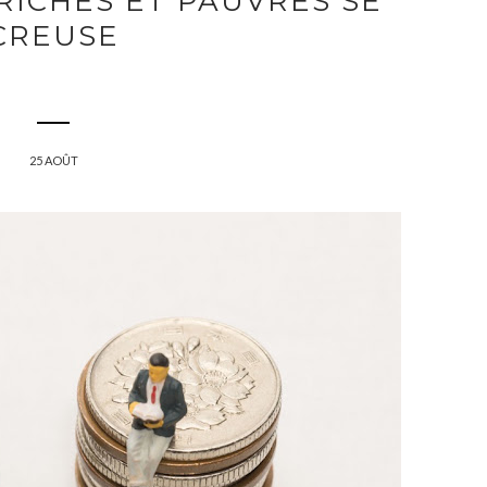
RICHES ET PAUVRES SE
CREUSE
25 AOÛT