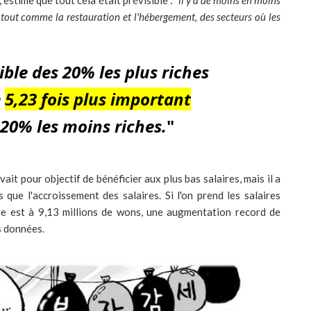
stime que tout cela était prévisible : "
il y a de moins en moins
 tout comme la restauration et l'hébergement, des secteurs où les
ble des 20% les plus riches
e
5,23 fois plus important
 20% les moins riches.
"
ait pour objectif de bénéficier aux plus bas salaires, mais il a
que l'accroissement des salaires. Si l'on prend les salaires
e est à 9,13 millions de wons, une augmentation record de
s données.