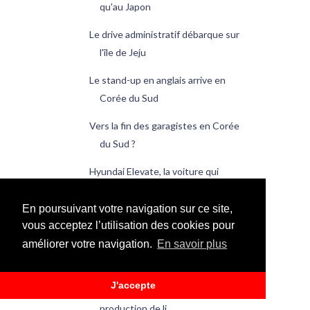
qu'au Japon
Le drive administratif débarque sur
l'île de Jeju
Le stand-up en anglais arrive en
Corée du Sud
Vers la fin des garagistes en Corée
du Sud ?
Hyundai Elevate, la voiture qui
marche
En poursuivant votre navigation sur ce site,
Kim Jong-un de passage en Chine.
vous acceptez l’utilisation des cookies pour
Avant le Vietnam ?
améliorer votre navigation.
En savoir plus
KB Kookmin Bank se met en grève
J'accepte
Posco investit lourdement dans la
production de li...