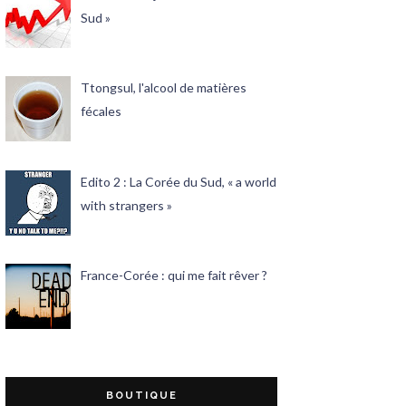
Sud »
Ttongsul, l'alcool de matières
fécales
Edito 2 : La Corée du Sud, « a world
with strangers »
France-Corée : qui me fait rêver ?
BOUTIQUE