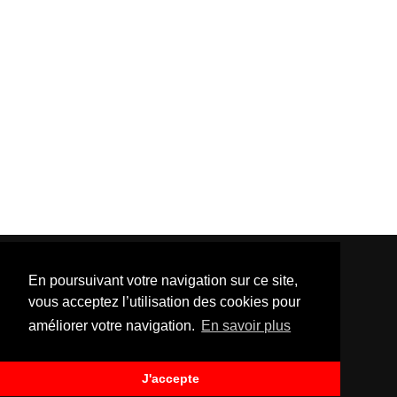
En poursuivant votre navigation sur ce site,
vous acceptez l’utilisation des cookies pour
améliorer votre navigation.
En savoir plus
Template Created By :
ThemeXpose
| Distributed By
Gooyaabi Templates
. All Rights Reserved.
J'accepte
BACK TO TOP