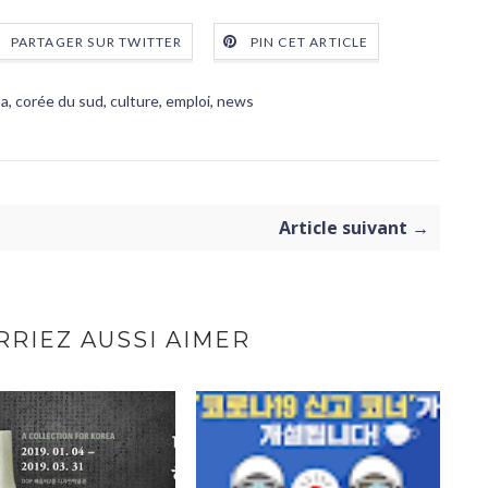
PARTAGER SUR TWITTER
PIN CET ARTICLE
ma
,
corée du sud
,
culture
,
emploi
,
news
Article suivant →
RIEZ AUSSI AIMER