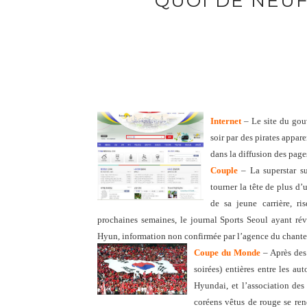
QUOI DE NEUF
Internet
– Le site du go
soir par des pirates appar
dans la diffusion des page
Couple
– La superstar su
tourner la tête de plus d’
de sa jeune carrière, r
prochaines semaines, le journal Sports Seoul ayant révél
Hyun, information non confirmée par l’agence du chante
Coupe du Monde
– Après des 
soirées) entières entre les a
Hyundai, et l’association des
coréens vêtus de rouge se re