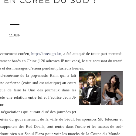
 EN CORÉE DU SUD ?
11 JUIN
uvernement coréen,
http://korea.go.kr/
, a été attaqué de toute part mercredi
emment basés en Chine (120 adresses IP trouvées), le site accusant du retard
s et des messages d’erreur pendant plusieurs heures.
d-coréenne de la pop-music Rain, qui a fait
une coréenne (voire sud-est asiatique) au cours
isque de faire la Une des journaux dans les
é une relation entre lui et l’actrice Jeon Ji-
ur.
négociations qui auront duré des journées (et
utorités du gouvernement de la ville de Séoul, les sponsors SK Telecom et
 supporters des Red Devils, tout rentre dans l’ordre et les masses de sud-
ndront bien sur Seoul Plaza pour voir les matchs de la Coupe du Monde !