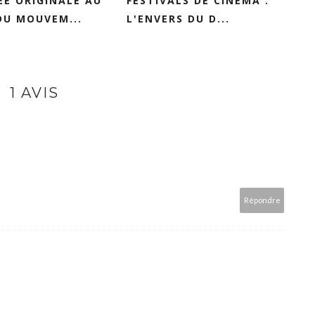
E ORIGINALE AU
FESTIVALS DE CINÉMA :
DU MOUVEM...
L'ENVERS DU D...
1 AVIS
Répondre