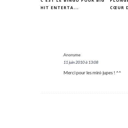
C'EST LE BINGO POUR BIG
PLONGÉ
HIT ENTERTA...
CŒUR 
Anonyme
11 juin 2010 à 13:08
Merci pour les mini-jupes ! ^^