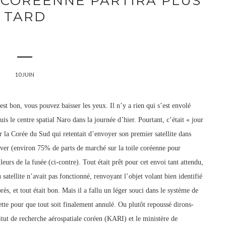
-CORÉENNE PARTIRA PLUS
TARD
10 JUIN
st bon, vous pouvez baisser les yeux. Il n’y a rien qui s’est envolé
uis le centre spatial Naro dans la journée d’hier. Pourtant, c’était « jour
r la Corée du Sud qui retentait d’envoyer son premier satellite dans
aver (environ 75% de parts de marché sur la toile coréenne pour
rs de la fusée (ci-contre). Tout était prêt pour cet envoi tant attendu,
satellite n’avait pas fonctionné, renvoyant l’objet vo
lant bien identifié
ès, et tout était bon. Mais il a fallu un léger souci dans le système de
tte pour que tout soit finalement annulé. Ou plutôt repoussé dirons-
titut de recherche aérospatiale coréen (KARI) et le ministère de