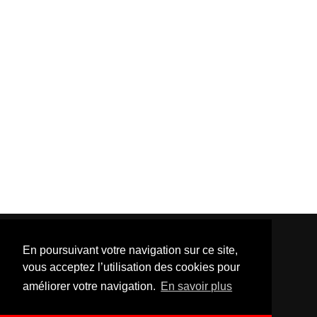
En poursuivant votre navigation sur ce site,
vous acceptez l’utilisation des cookies pour
améliorer votre navigation.
En savoir plus
Template Created By :
ThemeXpose
| Distributed By
Gooyaabi Templates
. All Rights Reserved.