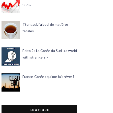
Sud »
Ttongsul, l'alcool de matières
fécales
Edito 2 : La Corée du Sud, « a world
with strangers »
France-Corée : qui me fait rêver ?
BOUTIQUE