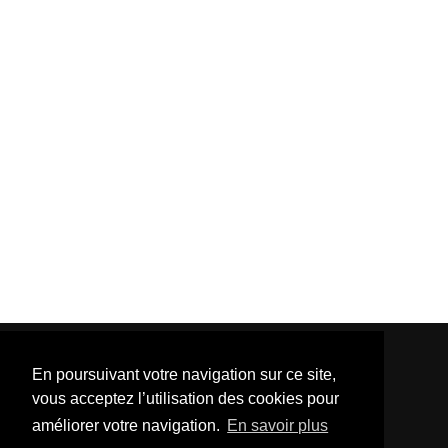
En poursuivant votre navigation sur ce site,
vous acceptez l’utilisation des cookies pour
améliorer votre navigation.
En savoir plus
Template Created By :
ThemeXpose
| Distributed By