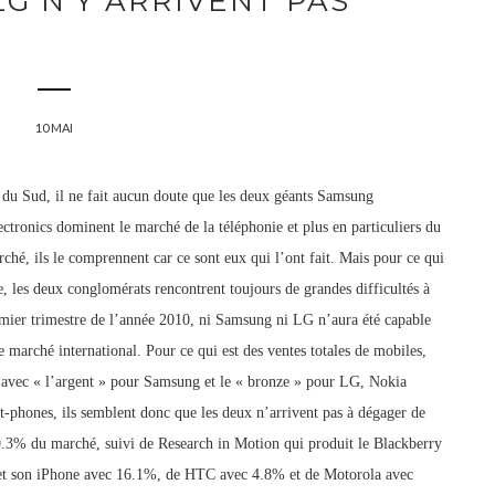
G N'Y ARRIVENT PAS
10 MAI
du Sud, il ne fait aucun doute que les deux géants Samsung
ctronics dominent le marché de la téléphonie et plus en particuliers du
hé, ils le comprennent car ce sont eux qui l’ont fait. Mais pour ce qui
, les deux conglomérats rencontrent toujours de grandes difficultés à
emier trimestre de l’année 2010, ni Samsung ni LG n’aura été capable
e marché international. Pour ce qui est des ventes totales de mobiles,
 avec « l’argent » pour Samsung et le « bronze » pour LG, Nokia
t-phones, ils semblent donc que les deux n’arrivent pas à dégager de
39.3% du marché, suivi de Research in Motion qui produit le Blackberry
 et son iPhone avec 16.1%, de HTC avec 4.8% et de Motorola avec