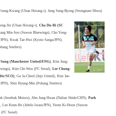
oung-Kwang (Ulsan Horang-i), Jung Sung-Ryong (Seongnam Ilhwa)
ng-Jin (Ulsan Horang-i),
Cha Du-Ri (SC
Kang Min-Soo (Suwon Bluewings), Cho Yong-
s/JPN), Kwak Tae-Hwi (Kyoto Sanga/JPN),
hang Steelers)
-Sung (Manchester United/ENG)
, Kim Jung-
wings), Kim Chi-Woo (FC Seoul),
Lee Chung-
ltic/SCO)
, Gu Ja-Cheol (Jeju United), Kim Jae-
a/JPN), Shin Hyung-Min (Pohang Steelers)
 (Jeonbuk Motors), Ahn Jung-Hwan (Dalian Shide/CHN),
Park
)
, Lee Keun-Ho (Jubilo Iwata/JPN), Yeom Ki-Hoon (Suwon
 (FC Seoul)