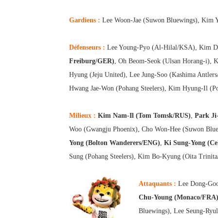
Gardiens :
Lee Woon-Jae (Suwon Bluewings), Kim Y
Défenseurs :
Lee Young-Pyo (Al-Hilal/KSA), Kim Do
Freiburg/GER)
, Oh Beom-Seok (Ulsan Horang-i), 
Hyung (Jeju United), Lee Jung-Soo (Kashima Antler
H
wang Jae-Won (Pohang Steelers), Kim Hyung-Il (Po
Milieux :
Kim Nam-Il (Tom Tomsk/RUS)
,
Park Ji
Woo (Gwangju Phoenix), Cho Won-Hee (Suwon Blue
Yong (Bolton Wanderers/ENG)
,
Ki Sung-Yong (Ce
Sung (Pohang Steelers), Kim Bo-Kyung (Oita Trinit
Attaquants :
Lee Dong-Gook
Chu-Young (Monaco/FRA
Bluewings), Lee Seung-Ryul