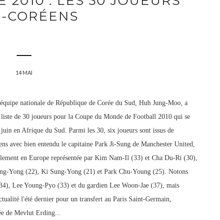
2010 : LES 30 JOUEURS
-CORÉENS
14 MAI
l'équipe nationale de République de Corée du Sud, Huh Jung-Moo, a
 liste de 30 joueurs pour la Coupe du Monde de Football 2010 qui se
1 juin en Afrique du Sud. Parmi les 30, six joueurs sont issus de
ns avec bien entendu le capitaine Park Ji-Sung de Manchester United,
uellement en Europe représentée par Kim Nam-Il (33) et Cha Du-Ri (30),
hung-Yong (22), Ki Sung-Yong (21) et Park Chu-Young (25). Notons
34), Lee Young-Pyo (33) et du gardien Lee Woon-Jae (37), mais
tualité l'été dernier pour un transfert au Paris Saint-Germain,
ée de Mevlut Erding...