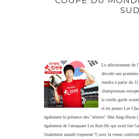
COUPE DU MONDE 
SUD
Le sélectionneur de 
dévoilé une première
tiendra à partir du 1
championnats europée
la vieille garde act
et les jeunes Lee C
également la présence des "séniors" Ahn Jung-Hwan (
également de l'attaquant Lee Kun-Ho qui avait fait l'ac
finalement annulé (repoussé ?) avec la venue confirm