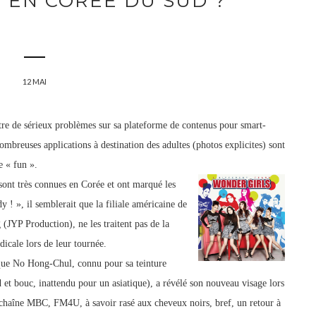
 EN CORÉE DU SUD ?
12 MAI
e de sérieux problèmes sur sa plateforme de contenus pour smart-
mbreuses applications à destination des adultes (photos explicites) sont
e « fun ».
sont très connues en Corée et ont marqué les
 ! », il semblerait que la filiale américaine de
(JYP Production), ne les traitent pas de la
dicale lors de leur tournée.
ue No Hong-Chul, connu pour sa teinture
 et bouc, inattendu pour un asiatique), a révélé son nouveau visage lors
 chaîne MBC, FM4U, à savoir rasé aux cheveux noirs, bref, un retour à