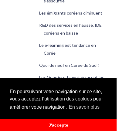
s’essouffle
Les émigrants coréens diminuent
R&D des services en hausse, IDE
coréens en baisse
Le e-learning est tendance en
Corée
Quoi de neuf en Corée du Sud ?
Les Guerriers Taeguk écrasent les
Éléphants
En poursuivant votre navigation sur ce site,
Le 3 mars est le jour de la poitrine
vous acceptez l’utilisation des cookies pour
de porc
améliorer votre navigation.
En savoir plus
Du pouce à l’index, il n’y a qu’un
doigt
J'accepte