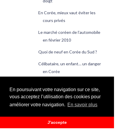
doigt
En Corée, mieux vaut éviter les
cours privés
Le marché coréen de l’automobile
en février 2010
Quoi de neuf en Corée du Sud ?
Célibataire, un enfant… un danger
en Corée
Plus de 11 000 étrangers aux
En poursuivant votre navigation sur ce site,
bureaux de vote
vous acceptez l’utilisation des cookies pour
Retour du surplus commercial en
améliorer votre navigation.
En savoir plus
février
Les Coréens retournent au Japon
J'accepte