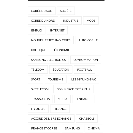
CORÉE DU SUD
SOCIÉTÉ
CORÉE DU NORD
INDUSTRIE
MODE
EMPLOI
INTERNET
NOUVELLES TECHNOLOGIES
AUTOMOBILE
POLITIQUE
ÉCONOMIE
SAMSUNG ELECTRONICS
CONSOMMATION
TÉLÉCOM
ÉDUCATION
FOOTBALL
SPORT
TOURISME
LEE MYUNG-BAK
SK TELECOM
COMMERCE EXTÉRIEUR
TRANSPORTS
MEDIA
TENDANCE
HYUNDAI
FINANCE
ACCORD DE LIBRE ÉCHANGE
CHAEBOLS
FRANCE ET CORÉE
SAMSUNG
CINÉMA