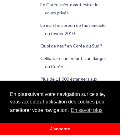
En Corée, mieux vaut éviter les
cours privés
Le marché coréen de l’automobile
en février 2010
Quoi de neuf en Corée du Sud ?
Célibataire, un enfant… un danger
en Corée
Plus de 11 000 étrangers aux
bureaux de vote
En poursuivant votre navigation sur ce site,
Retour du surplus commercial en
vous acceptez l’utilisation des cookies pour
février
améliorer votre navigation.
En savoir plus
Les Coréens retournent au Japon
J'accepte
Quoi de neuf en Corée du Sud ?