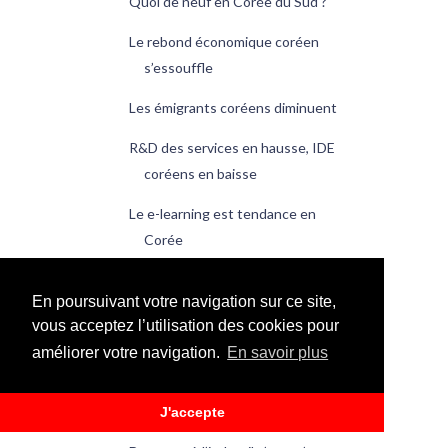
Quoi de neuf en Corée du Sud ?
Le rebond économique coréen
s’essouffle
Les émigrants coréens diminuent
R&D des services en hausse, IDE
coréens en baisse
Le e-learning est tendance en
Corée
Quoi de neuf en Corée du Sud ?
En poursuivant votre navigation sur ce site,
Les Guerriers Taeguk écrasent les
vous acceptez l’utilisation des cookies pour
Éléphants
améliorer votre navigation.
En savoir plus
Le 3 mars est le jour de la poitrine
de porc
J'accepte