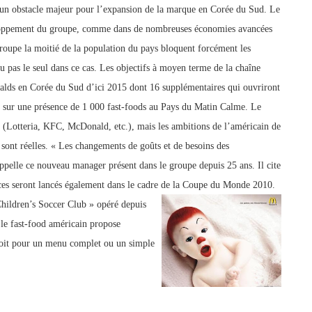
 un obstacle majeur pour l’expansion de la marque en Corée du Sud. Le
eloppement du groupe, comme dans de nombreuses économies avancées
egroupe la moitié de la population du pays bloquent forcément les
 pas le seul dans ce cas. Les objectifs à moyen terme de la chaîne
alds en Corée du Sud d’ici 2015 dont 16 supplémentaires qui ouvriront
c sur une présence de 1 000 fast-foods au Pays du Matin Calme. Le
 (Lotteria, KFC, McDonald, etc.), mais les ambitions de l’américain de
 sont réelles. « Les changements de g
oûts et de besoins des
ppelle ce nouveau manager présent dans le groupe depuis 25 ans. Il cite
ces seront lancés également dans le cadre de la Coupe du Monde 2010.
ildren’s Soccer Club » opéré depuis
le fast-food américain propose
 soit pour un menu complet ou un simple