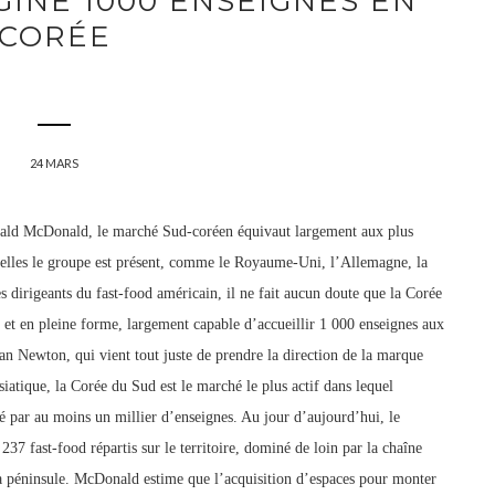
INE 1000 ENSEIGNES EN
CORÉE
24 MARS
ld McDonald, le marché Sud-coréen équivaut largement aux plus
elles le groupe est présent, comme le Royaume-Uni, l’Allemagne, la
s dirigeants du fast-food américain, il ne fait aucun doute que la Corée
et en pleine forme, largement capable d’accueillir 1 000 enseignes aux
n Newton, qui vient tout juste de prendre la direction de la marque
iatique, la Corée du Sud est le marché le plus actif dans lequel
é par au moins un millier
d’enseignes. Au jour d’aujourd’hui, le
37 fast-food répartis sur le territoire, dominé de loin par la chaîne
 la péninsule. McDonald estime que l’acquisition d’espaces pour monter