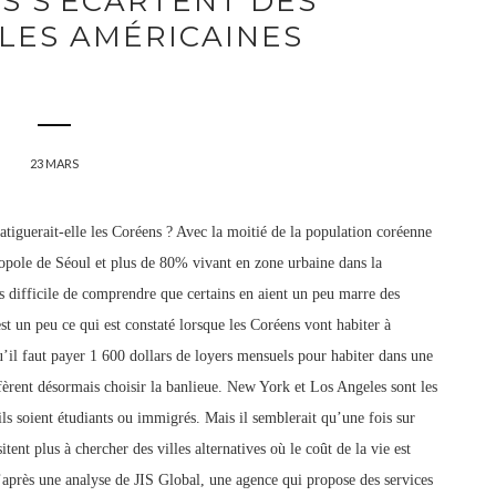
S S'ÉCARTENT DES
LES AMÉRICAINES
23 MARS
atiguerait-elle les Coréens ? Avec la moitié de la population coréenne
opole de Séoul et plus de 80% vivant en zone urbaine dans la
as difficile de comprendre que certains en aient un peu marre des
est un peu ce qui est constaté lorsque les Coréens vont habiter à
u’il faut payer 1 600 dollars de loyers mensuels pour habiter dans une
èrent désormais choisir la banlieue. New York et Los Angeles sont les
ils soient étudiants ou immigrés. Mais il semblerait qu’une fois sur
ent plus à chercher des villes alternatives où le coût de la vie est
’après une analyse de JIS Global, une agence qui propose des services