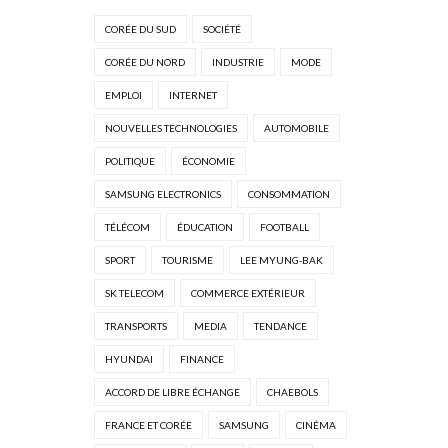
CORÉE DU SUD
SOCIÉTÉ
CORÉE DU NORD
INDUSTRIE
MODE
EMPLOI
INTERNET
NOUVELLES TECHNOLOGIES
AUTOMOBILE
POLITIQUE
ÉCONOMIE
SAMSUNG ELECTRONICS
CONSOMMATION
TÉLÉCOM
ÉDUCATION
FOOTBALL
SPORT
TOURISME
LEE MYUNG-BAK
SK TELECOM
COMMERCE EXTÉRIEUR
TRANSPORTS
MEDIA
TENDANCE
HYUNDAI
FINANCE
ACCORD DE LIBRE ÉCHANGE
CHAEBOLS
FRANCE ET CORÉE
SAMSUNG
CINÉMA