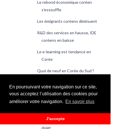
Le rebond économique coréen
s’essouffle
Les émigrants coréens diminuent
R&D des services en hausse, IDE
coréens en baisse
Le e-learning est tendance en
Corée
Quoi de neuf en Corée du Sud ?
Les Guerriers Taeguk écrasent les
En poursuivant votre navigation sur ce site,
Éléphants
vous acceptez l’utilisation des cookies pour
Le 3 mars est le jour de la poitrine
améliorer votre navigation.
En savoir plus
de porc
J'accepte
Du pouce à l’index, il n’y a qu’un
doigt