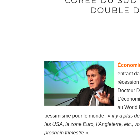
CORÉE DU SUD 
DOUBLE D
Économi
entrant da
récession 
Docteur D
L’économis
au World 
pessimisme pour le monde
: «
il y a plus 
les USA, la zone Euro, l’Angleterre, etc., 
prochain trimestre
».