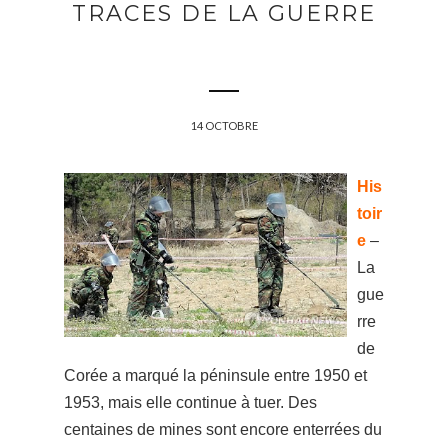
TRACES DE LA GUERRE
14 OCTOBRE
His
toir
e
–
La
gue
rre
de
Corée a marqué la péninsule entre 1950 et
1953, mais elle continue à tuer. Des
centaines de mines sont encore enterrées du