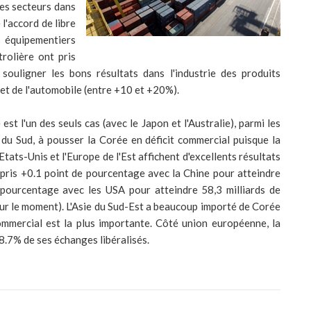
les secteurs dans
 l'accord de libre
s équipementiers
trolière ont pris
souligner les bons résultats dans l'industrie des produits
t et de l'automobile (entre +10 et +20%).
est l'un des seuls cas (avec le Japon et l'Australie), parmi les
du Sud, à pousser la Corée en déficit commercial puisque la
 Etats-Unis et l'Europe de l'Est affichent d'excellents résultats
 pris +0.1 point de pourcentage avec la Chine pour atteindre
e pourcentage avec les USA pour atteindre 58,3 milliards de
(pour le moment). L'Asie du Sud-Est a beaucoup importé de Corée
ommercial est la plus importante. Côté union européenne, la
.7% de ses échanges libéralisés.