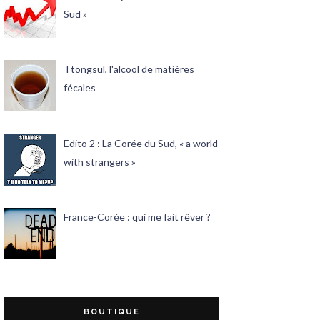
Sud »
Ttongsul, l'alcool de matières
fécales
Edito 2 : La Corée du Sud, « a world
with strangers »
France-Corée : qui me fait rêver ?
BOUTIQUE