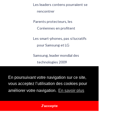
Les leaders coréens pourraient se
rencontrer
Parents protecteurs, les
Coréennes en profitent
Les smart-phones, pas si lucratifs
pour Samsung et LG
Samsung, leader mondial des
technologies 2009
Quoi de neuf en Corée du Sud ?
En poursuivant votre navigation sur ce site,
janvier
(20)
►
vous acceptez l’utilisation des cookies pour
2009
(228)
►
améliorer votre navigation.
En savoir plus
2008
(1)
►
2000
(6)
►
J'accepte