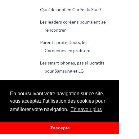
Quoi de neuf en Corée du Sud ?
Les leaders coréens pourraient se
rencontrer
Parents protecteurs, les
Coréennes en profitent
Les smart-phones, pas si lucratifs
pour Samsung et LG
Samsung, leader mondial des
technologies 2009
En poursuivant votre navigation sur ce site,
vous acceptez l’utilisation des cookies pour
Quoi de neuf en Corée du Sud ?
améliorer votre navigation.
En savoir plus
janvier
(20)
►
2009
(228)
►
J'accepte
2008
(1)
►