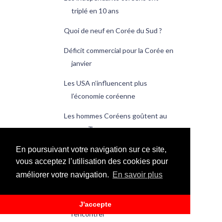
triplé en 10 ans
Quoi de neuf en Corée du Sud ?
Déficit commercial pour la Corée en
janvier
Les USA n’influencent plus
l’économie coréenne
Les hommes Coréens goûtent au
maquillage
IROBI, le robot coréen pour les
En poursuivant votre navigation sur ce site,
enfants
vous acceptez l’utilisation des cookies pour
améliorer votre navigation.
En savoir plus
Quoi de neuf en Corée du Sud ?
Les leaders coréens pourraient se
J'accepte
rencontrer