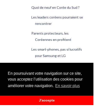
Quoi de neuf en Corée du Sud ?
Les leaders coréens pourraient se
rencontrer
Parents protecteurs, les
Coréennes en profitent
Les smart-phones, pas si lucratifs
pour Samsung et LG
Samsung, leader mondial des
technologies 2009
En poursuivant votre navigation sur ce site,
vous acceptez l’utilisation des cookies pour
Quoi de neuf en Corée du Sud ?
améliorer votre navigation.
En savoir plus
janvier
(20)
►
2009
(228)
►
J'accepte
2008
(1)
►