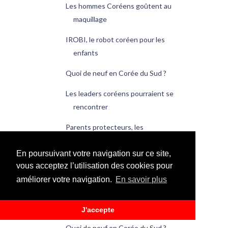
Les hommes Coréens goûtent au
maquillage
IROBI, le robot coréen pour les
enfants
Quoi de neuf en Corée du Sud ?
Les leaders coréens pourraient se
rencontrer
Parents protecteurs, les
Coréennes en profitent
En poursuivant votre navigation sur ce site,
Les smart-phones, pas si lucratifs
vous acceptez l’utilisation des cookies pour
pour Samsung et LG
améliorer votre navigation.
En savoir plus
Samsung, leader mondial des
technologies 2009
J'accepte
Quoi de neuf en Corée du Sud ?