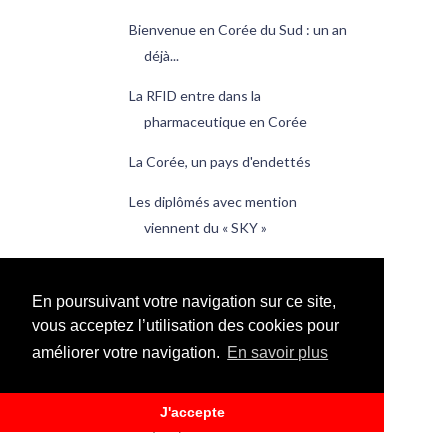
Bienvenue en Corée du Sud : un an
déjà...
La RFID entre dans la
pharmaceutique en Corée
La Corée, un pays d'endettés
Les diplômés avec mention
viennent du « SKY »
Les taxis coréens surveillés de près
En poursuivant votre navigation sur ce site,
Quoi de neuf en Corée du Sud ?
vous acceptez l’utilisation des cookies pour
mars
(106)
►
améliorer votre navigation.
En savoir plus
février
(95)
►
janvier
(20)
►
J'accepte
2009
(228)
►