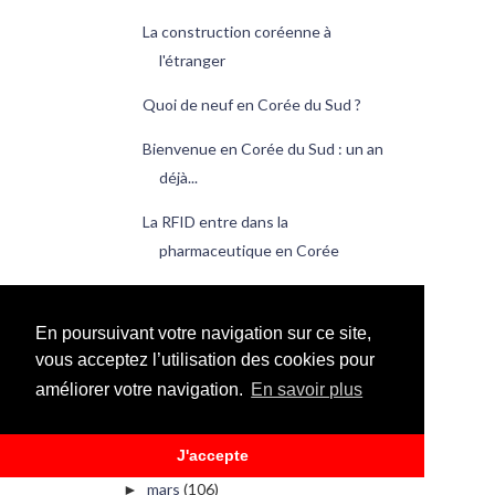
La construction coréenne à
l'étranger
Quoi de neuf en Corée du Sud ?
Bienvenue en Corée du Sud : un an
déjà...
La RFID entre dans la
pharmaceutique en Corée
La Corée, un pays d'endettés
En poursuivant votre navigation sur ce site,
Les diplômés avec mention
vous acceptez l’utilisation des cookies pour
viennent du « SKY »
améliorer votre navigation.
En savoir plus
Les taxis coréens surveillés de près
J'accepte
Quoi de neuf en Corée du Sud ?
mars
(106)
►