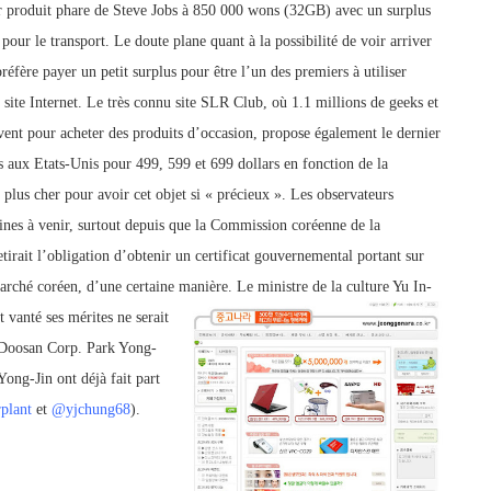
r produit phare de Steve Jobs à 850 000 wons (32GB) avec un surplus
pour le transport. Le doute plane quant à la possibilité de voir arriver
réfère payer un petit surplus pour être l’un des premiers à utiliser
ite Internet. Le très connu site SLR Club, où 1.1 millions de geeks et
ouvent pour acheter des produits d’occasion, propose également le dernier
 aux Etats-Unis pour 499, 599 et 699 dollars en fonction de la
plus cher pour avoir cet objet si « précieux ».
Les observateurs
nes à venir, surtout depuis que la Commission coréenne de la
irait l’obligation d’obtenir un certificat gouvernemental portant sur
 marché coréen, d’une certaine manière.
Le ministre de la culture Yu In-
t vanté ses mérites ne serait
t Doosan Corp. Park Yong-
ong-Jin ont déjà fait part
plant
et
@yjchung68
).