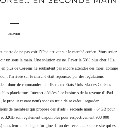
 CORÉE… EN SECONDE MAIN
30 AVRIL
 marre de ne pas voir l’iPad arriver sur le marché coréen. Vous seriez
avoir un sous la main. Une solution existe. Payer le 50% plus cher ! La
s en plus de Coréens ne souhaitent pas encore attendre des mois, comme
 dont l’arrivée sur le marché était repoussée par des régulations
ident donc de commander leur iPad aux Etats-Unis, via des Coréens
itables plateformes Internet dédiées à ce business de la revente d’iPad
 le produit restant neuf) sont en train de se créer : regardez
llions de membres qui propose des iPads « seconde main » 64GB pour
B et 32GB sont également disponibles pour respectivement 900 000
) dans leur emballage d’origine. L’un des revendeurs de ce site qui est