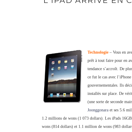
L'IPAD ARRIVE EN
Technologie
– Vous en avez
prêt à tout faire pour en 
tendance s’accroît. De plu
ce fut le cas avec l’iPhone
gouvernementales. Ils déc
installés sur place. De vér
(une sorte de seconde main,
Joonggonara
et ses 5.6 mi
1.2 millions de wons (1 073 dollars). Les iPads 16G
wons (814 dollars) et 1.1 million de wons (983 dollars