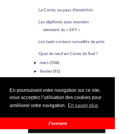
La Corée, un pays d'endettés
Les diplômés avec mention
viennent du « SKY »
Les taxis coréens surveillés de près
Quoi de neuf en Corée du Sud ?
mars
(106)
►
février
(95)
►
janvier
(20)
►
2009
(228)
►
En poursuivant votre navigation sur ce site,
vous acceptez l’utilisation des cookies pour
2008
(1)
►
améliorer votre navigation.
En savoir plus
2000
(6)
►
J'accepte
PUBLICITÉ