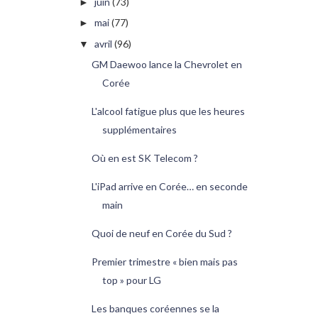
juin
(73)
►
mai
(77)
►
avril
(96)
▼
GM Daewoo lance la Chevrolet en
Corée
L'alcool fatigue plus que les heures
supplémentaires
Où en est SK Telecom ?
L'iPad arrive en Corée… en seconde
main
Quoi de neuf en Corée du Sud ?
Premier trimestre « bien mais pas
top » pour LG
Les banques coréennes se la