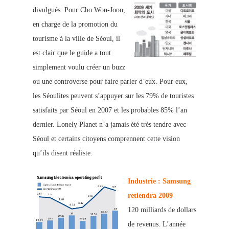
divulgués.
Pour Cho Won-Joon,
en charge de la promotion du
tourisme à la ville de Séoul, il
est clair que le guide a tout
simplement voulu créer un buzz
ou une controverse pour faire parler d’eux. Pour eux,
les Séoulites peuvent s’appuyer sur les 79% d
e touristes
satisfaits par Séoul en 2007 et les probables 85% l’an
dernier. Lone
ly Planet n’a jama
is été très tendre avec
Séoul et certains citoyens comprennent cette vision
qu’ils disent réaliste.
Ind
ustrie : Samsung
retiendra 2009
120 milliards d
e dollars
de revenus. L’année