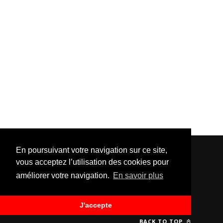
En poursuivant votre navigation sur ce site,
vous acceptez l’utilisation des cookies pour
améliorer votre navigation.
En savoir plus
Template Created By :
ThemeXpose
| Distributed By
Gooyaabi Templates
. All Rights Reserved.
J'accepte
BACK TO TOP