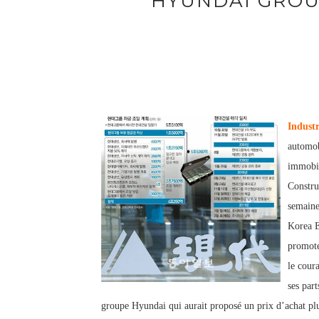
HYUNDAI GROU
Industr
automob
immobil
Constru
semaine
Korea E
promote
le cour
ses part
groupe Hyundai qui aurait proposé un prix d’achat pl