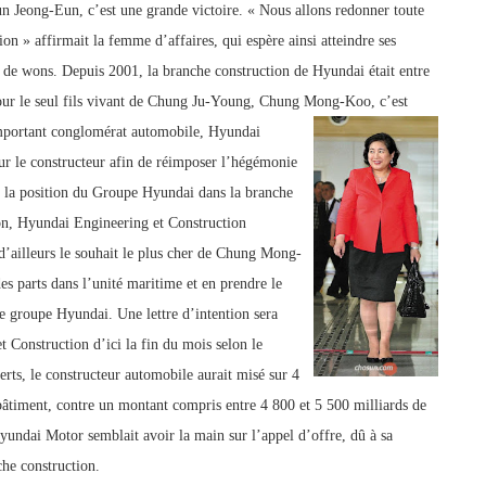
Jeong-Eun, c’est une grande victoire. « Nous allons redonner toute
n » affirmait la femme d’affaires, qui espère ainsi atteindre ses
s de wons. Depuis 2001, la branche construction de Hyundai était entre
 Pour le seul fils vivant de Chung Ju-Young, Chung Mong-Koo, c’est
important conglomérat automobile, Hyundai
r le constructeur afin de réimposer l’hégémonie
 la position du Groupe
Hyundai dans la branche
on, Hyundai Engineering et Construction
 d’ailleurs le souhait le plus cher de Chung Mong-
es parts dans l’unité maritime et en prendre le
le groupe Hyundai. Une lettre d’intention sera
Construction d’ici la fin du mois selon le
rts, le constructeur automobile aurait misé sur 4
 bâtiment, contre un montant compris entre 4 800 et 5 500 milliards de
undai Motor semblait avoir la main sur l’appel d’offre, dû à sa
che construction.