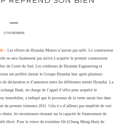
P REPREND SON BIEN
17 NOVEMBRE
ie
– Les efforts de Hyundai Motors n’auront pas suffi. Le constructeur
ile ne sera finalement pas arrivé à acquérir le premier constructeur
ier de Corée du Sud. Les créditeurs de Hyundai Engineering et
ction ont préféré choisir le Groupe Hyundai hier après plusieurs
s de déclaration et d’annonces entre les différentes entités Hyundai. La
xchange Bank, en charge de l’appel d’offre pour acquérir le
ur immobilier, a indiqué que le processus de la vente aurait lieu dans
ant du premier trimestre 2011. Cela n’a d’ailleurs pas empêché de voir
s chuter, les investisseurs doutant sur la capacité de financement du
utôt élevé. Pour la veuve du troisième fils (Chung Mong-Hun) du