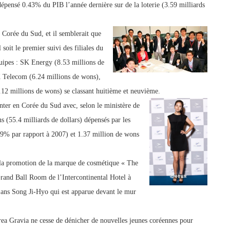
dépensé 0.43% du PIB l’année dernière sur de la loterie (3.59 milliards
 Corée du Sud, et il semblerait que
oit le premier suivi des filiales du
uipes : SK Energy (8.53 millions de
 Telecom (6.24 millions de wons),
2 millions de wons) se classant huitième et neuvième.
ter en Corée du Sud avec, selon le ministère de
ns (55.4 milliards de dollars) dépensés par les
.9% par rapport à 2007) et 1.37 million de wons
la promotion de la marque de cosmétique « The
Grand Ball Room de l’Intercontinental Hotel à
29 ans Song Ji-Hyo qui est apparue devant le mur
ea Gravia ne cesse de dénicher de nouvelles jeunes coréennes pour