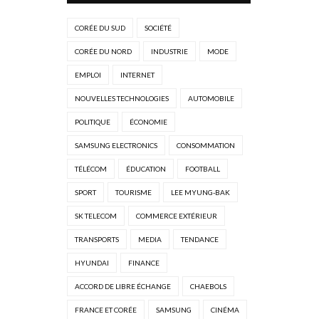
CORÉE DU SUD
SOCIÉTÉ
CORÉE DU NORD
INDUSTRIE
MODE
EMPLOI
INTERNET
NOUVELLES TECHNOLOGIES
AUTOMOBILE
POLITIQUE
ÉCONOMIE
SAMSUNG ELECTRONICS
CONSOMMATION
TÉLÉCOM
ÉDUCATION
FOOTBALL
SPORT
TOURISME
LEE MYUNG-BAK
SK TELECOM
COMMERCE EXTÉRIEUR
TRANSPORTS
MEDIA
TENDANCE
HYUNDAI
FINANCE
ACCORD DE LIBRE ÉCHANGE
CHAEBOLS
FRANCE ET CORÉE
SAMSUNG
CINÉMA