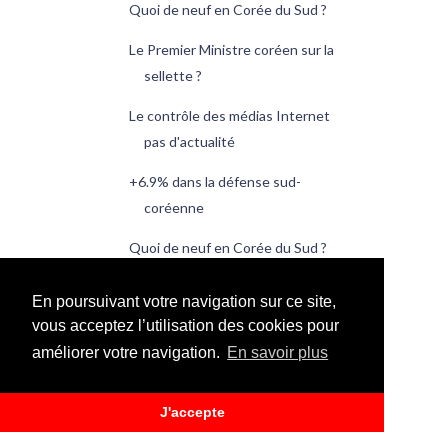
Quoi de neuf en Corée du Sud ?
Le Premier Ministre coréen sur la
sellette ?
Le contrôle des médias Internet
pas d'actualité
+6.9% dans la défense sud-
coréenne
Quoi de neuf en Corée du Sud ?
juin
(73)
►
En poursuivant votre navigation sur ce site,
mai
(77)
►
vous acceptez l’utilisation des cookies pour
avril
(96)
►
améliorer votre navigation.
En savoir plus
mars
(106)
►
février
(95)
►
J'accepte
janvier
(20)
►