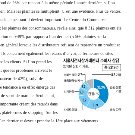
 bond de 26% par rapport à la même période l’année dernière, si l’on
en. Mais les plaintes se multiplient. C’est une évidence. Plus de ventes,
 quelque peu tant il devient important. Le Centre du Commerce
 les plaintes des consommateurs, révèle ainsi que 8 312 plaintes ont été
ation de +49% par rapport à l’an dernier (5 566 plaintes sur la
n général lorsque les distributeurs refusent de reprendre un produit et
Ils concernent également les retards d’envoi, la fermeture de sites
c les clients.
Si l’on prend les
it que les problèmes arrivent le
 hauteur de 42%), suivi des
 tendance a en effet émergé ces
s de sport de marque. Seul ennui,
mportante créant des retards dans
s plateformes de shopping. Sur les
l’an dernier et devrait prendre la 1ère place aux vêtements.