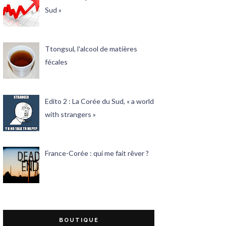
Sud »
Ttongsul, l'alcool de matières
fécales
Edito 2 : La Corée du Sud, « a world
with strangers »
France-Corée : qui me fait rêver ?
BOUTIQUE