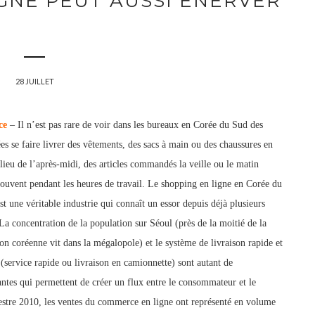
IGNE PEUT AUSSI ÉNERVER
28 JUILLET
ce
– Il n’est pas rare de voir dans les bureaux en Corée du Sud des
s se faire livrer des vêtements, des sacs à main ou des chaussures en
lieu de l’après-midi, des articles commandés la veille ou le matin
uvent pendant les heures de travail. Le shopping en ligne en Corée du
st une véritable industrie qui connaît un essor depuis déjà plusieurs
La concentration de la population sur Séoul (près de la moitié de la
on coréenne vit dans la mégalopole) et le système de livraison rapide et
 (service rapide ou livraison en camionnette) sont autant de
tes qui permettent de créer un flux entre le consommateur et le
e
stre 2010, les ventes du commerce en ligne ont représenté en volume