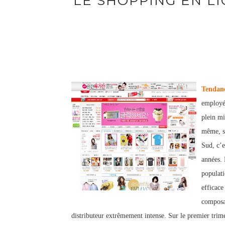
LE SHOPPING EN L
Tendan
employée
plein mi
même, so
Sud, c’e
années. 
populati
efficace
composan
distributeur extrêmement intense. Sur le premier trim