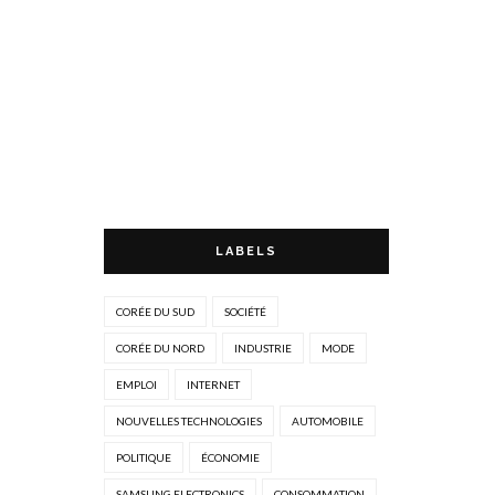
LABELS
CORÉE DU SUD
SOCIÉTÉ
CORÉE DU NORD
INDUSTRIE
MODE
EMPLOI
INTERNET
NOUVELLES TECHNOLOGIES
AUTOMOBILE
POLITIQUE
ÉCONOMIE
SAMSUNG ELECTRONICS
CONSOMMATION