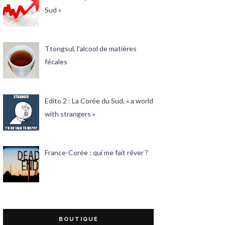
Sud »
Ttongsul, l'alcool de matières
fécales
Edito 2 : La Corée du Sud, « a world
with strangers »
France-Corée : qui me fait rêver ?
BOUTIQUE