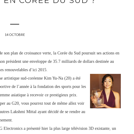
 EN CORÉE DU SUD ?
14 OCTOBRE
e son plan de croissance verte, la Corée du Sud poursuit ses actions en
 son président une enveloppe de 35.7 milliards de dollars destinée au
es renouvela
bles d’ici 2015.
se artistique sud-coréenne Kim Yu-Na (20) a été
rtive de l’année à la fondation des sports pour les
mme asiatique à recevoir ce prestigieux prix.
ciper au G20, vous pourrez tout de même allez voir
 autres Lakshmi Mittal ayant décidé de se rendre au
énement.
Electronics a présenté hier la plus large tél
évision 3D existante, un