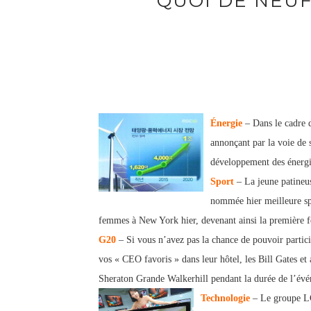
QUOI DE NEUF
Énergie
– Dans le cadre d
annonçant
par la voie de
développement des énergi
Sport
– La jeune patine
u
nommée hier meilleure spo
femmes à New York hier, devenant ainsi la première fe
G20
– Si vous n’avez p
as la chance de pouvoir parti
vos « CEO favoris » dans leur hôtel, les Bill Gates et
Sheraton Grande Walkerhill pendant la durée de l’év
Technologie
– Le groupe LG 