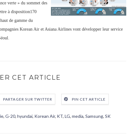
sance verte » du sommet des
ttre à disposition170
s haut de gamme du
 compagnies Korean Air et Asiana Airlines vont développer leur service
Séoul.
ER CET ARTICLE
PARTAGER SUR TWITTER
PIN CET ARTICLE
ie
,
G-20
,
hyundai
,
Korean Air
,
KT
,
LG
,
media
,
Samsung
,
SK