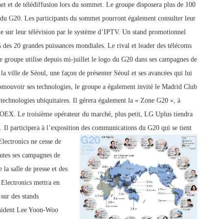
rnet et de télédiffusion lors du sommet. Le groupe disposera plus de 100
s du G20. Les participants du sommet pourront également consulter leur
que sur leur télévision par le système d’IPTV. Un stand promotionnel
s d
es 20 grandes puissances mondiales. Le rival et leader des télécoms
e groupe utilise depuis mi-juillet le logo du G20 dans ses campagnes de
 ville de Séoul, une façon de présenter Séoul et ses avancées qui lui
romouvoir ses technologies, le groupe a également invité le Madrid Club
 technologies ubiquitaires. Il gérera également la « Zone G20 », à
OEX. Le troisième opérateur du marché, plus petit, LG Uplus tiendra
 Il participera à l’exposition des communications du G20 qui se tient
lectronics ne cesse de
utes ses campagnes de
la salle de presse et des
 Electronics mettra en
 sur des stands
résident Lee Yoon-Woo