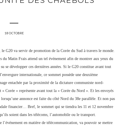
TUNITÉ DES CHAEBOLS
18 OCTOBRE
, le G20 va servir de promotion de la Corée du Sud à travers le monde.
ys du Matin Frais attend un tel événement afin de montrer aux yeux du
 su se développer ces dernières années. Si le G20 constitue avant tout
’envergure internationale, ce sommet possède une deuxième
mage entachée par la proximité de la dictature communiste nord-
 « Corée » représente avant tout la « Corée du Nord ». Et les envoyés
 lorsqu’une annonce est faite du côté Nord du 38e parallèle. Et non pas
ndale financier… Bref, le sommet qui se tiendra les 11 et 12 novembre
u’ils soient dans les télécoms, l’automobile ou le transport.
 l’événement en matière de télécommunication, va pouvoir se mettre