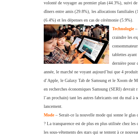
volonté de voyager au premier plan (44.3%), suivi de 
dîners entre amis (29.8%), les allocations familiales
(6.4%) et les dépenses en cas de cérémonie (5.9%).
Technologie
– 
craindre les ex
consommateurs
tablettes ayant
dernière pour 
année, le marché ne voyant aujourd’hui qu
e 4 produit
d’Apple, le Galaxy Tab de Samsung et le Xoom de Mot
en recherches économiques Samsung (SERI) devrait ra
l’an prochain) tant les autres fabricants ont du mal à se
lancement.
Mode
– Serait-ce la nouvelle mode qui sonne le glas
? La transparence est de plus en plus utilisée chez les
les sous-vêtements des stars qui se tentent à ce nou