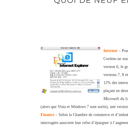
QUOI DE NEUF EN
Internet
– Pou
Coréens ne souh
version 6, le g
versions 7, 8 e
12% des interna
p
laçant en deu
Microsoft du f
(alors que Vista et Windows 7 sont sortis), une versio
Finance
– Selon la Chambre de commerce et d’indust
interrogées associent leur refus d’épargner à l’augme