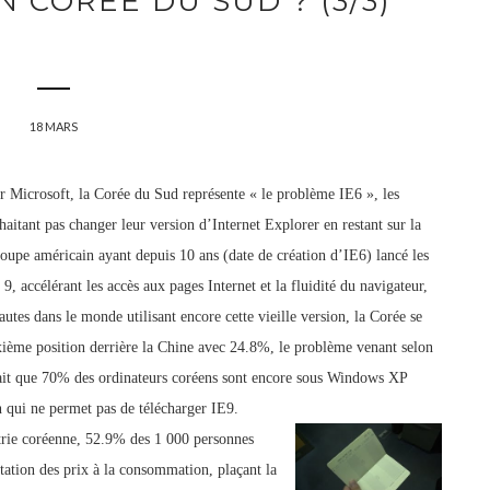
 CORÉE DU SUD ? (3/3)
18 MARS
r Microsoft, la Corée
du Sud représente « le problème IE6 », les
aitant pas changer leur version d’Internet Explorer en restant sur la
roupe américain ayant depuis 10 ans (date de création d’IE6) lancé les
t 9, accélérant les accès aux pages Internet
et la fluidité du navigateur,
utes dans le monde utilisant encore cette vieille version, la Corée se
xième position derrière la Chine avec 24.8%, le problème venant selon
ait que 70% des ordinateurs coréens sont encore sous Windows XP
n qui ne permet pas de télécharger IE9.
rie coréenne, 52.9% des 1 000 personnes
ntation des prix à la consommatio
n, plaçant la