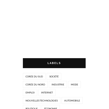
LABELS
CORÉE DU SUD
SOCIÉTÉ
CORÉE DU NORD
INDUSTRIE
MODE
EMPLOI
INTERNET
NOUVELLES TECHNOLOGIES
AUTOMOBILE
POLITIQUE
ÉCONOMIE