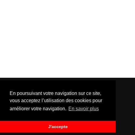
En poursuivant votre navigation sur ce site,
vous acceptez l’utilisation des cookies pour
améliorer votre navigation.
En savoir plus
Template Created By :
ThemeXpose
| Distributed By
Gooyaabi Templates
. All Rights Reserved.
J'accepte
BACK TO TOP