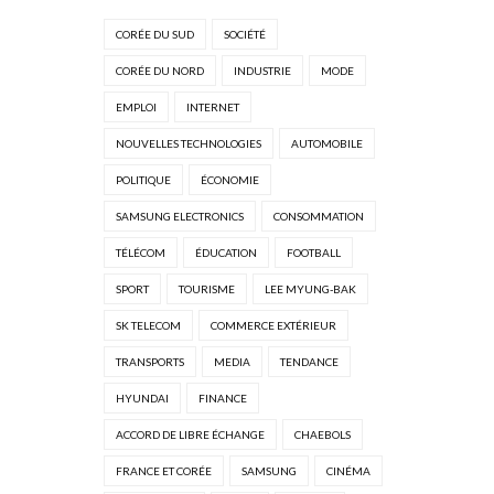
CORÉE DU SUD
SOCIÉTÉ
CORÉE DU NORD
INDUSTRIE
MODE
EMPLOI
INTERNET
NOUVELLES TECHNOLOGIES
AUTOMOBILE
POLITIQUE
ÉCONOMIE
SAMSUNG ELECTRONICS
CONSOMMATION
TÉLÉCOM
ÉDUCATION
FOOTBALL
SPORT
TOURISME
LEE MYUNG-BAK
SK TELECOM
COMMERCE EXTÉRIEUR
TRANSPORTS
MEDIA
TENDANCE
HYUNDAI
FINANCE
ACCORD DE LIBRE ÉCHANGE
CHAEBOLS
FRANCE ET CORÉE
SAMSUNG
CINÉMA